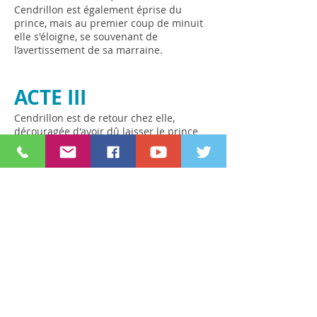
Cendrillon est également éprise du
prince, mais au premier coup de minuit
elle s'éloigne, se souvenant de
l’avertissement de sa marraine.
ACTE III
Cendrillon est de retour chez elle,
découragée d'avoir dû laisser le prince
derrière elle. Elle se remémore son
voyage effrayant depuis le palais royal et
comment elle a perdu une de ses
pantoufles de verre en quittant le bal.
Madame de la Haltière et ses filles
rentrent et harcèlent Pandolfe. Madame
de la Haltière décrit à Cendrillon la“
charmante étrangère” apparue aux
festivités. Quand Pandolfe dit à sa
femme de se taire, elle se retourne
contre lui. Pandolfe en a enfin assez et
exhorte Madame de la Haltière, Noémie
et Dorothée à sortir. Il suggère à